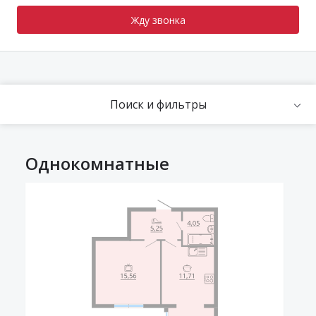
помладше рядом с ней работает детский сад с бассейном
«Счастливое детство», рассчитанный на 160 мест. До
Жду звонка
городской больницы № 11 на машине ехать 10 минут.
Отдых
Главная особенность ЖК «Шуберский» — то, что он
Поиск и фильтры
находится почти в лесу: во дворе много елей и сосен, а
до самого леса идти всего 5 минут. Поэтому круглый год
жители района смогут баловать себя прогулками в
Однокомнатные
хвойному лесу, пикниками, лыжными кроссами или
походами по грибы и ягоды.
Дворы жилого комплекса продуманы так, чтобы здесь
нашлось занятие людям любого возраста. Для дошколят
есть игровые городки с горками, песочницами и
качелями, для детей постарше — волейбольная и
баскетбольная площадки
Внутри ЖК «Шуберский» построен свой физкультурный
комплекс, который позволит оставаться в форме, не