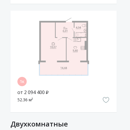
отпускать ребёнка на детскую площадку одного.
Территория жилого комплекса огорожена и находится
под постоянным видеонаблюдением. Камеры
установлены и внутри домов. За порядком следят на двух
постах охраны.
Парковка организована вокруг домов по периметру
жилого комплекса во внешнем дворе, так что машины
будут одновременно и рядом с домом, и в безопасности.
Cообщить о неточности в описании
от 2 094 400 ₽
52.36 м²
Двухкомнатные