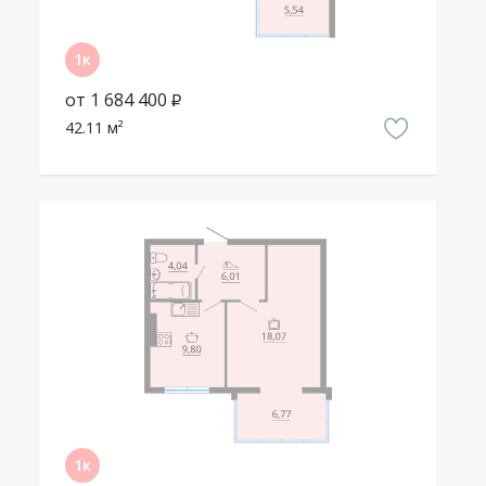
тратя много времени на дорогу до фитнес-центра. Также
между школой и детским садом работает стадион
«Олимп», приспособленный для пробежек. За 7 минут
можно дойти до двухэтажного ТЦ «Шуберский» с
от 1 684 400 ₽
товарами на каждый день.
42.11 м²
Жизнь внутри
Конструкция дома
ЖК «Шуберский» — это десять трёхэтажных кирпичных
домов класса «Комфорт». Здания построены в
лаконичном скандинавском стиле с преобладанием
натуральных материалов и с широкими панорамными
окнами. На крышах домов и на первых этажах
обустроены открытые террасы, поэтому летом можно
ужинать и пить чай в окружении сосен. На последних
этажах также есть дымоходы, позволяющие установить
камин. А цокольный этаж отведён под подсобные
помещения, где жильцы смогут хранить различный