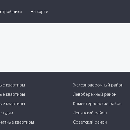
астройщики
На карте
ые квартиры
Железнодорожный район
ые квартиры
Левобережный район
ые квартиры
Коминтерновский район
студии
Ленинский район
натные квартиры
Советский район