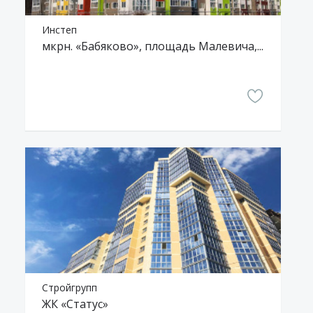
Инстеп
мкрн. «Бабяково», площадь Малевича, д.2
Стройгрупп
ЖК «Статус»