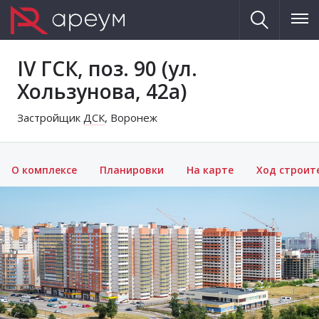
IV ГСК, поз. 90 (ул.
Хользунова, 42а)
Застройщик
ДСК
, Воронеж
О комплексе
Планировки
На карте
Ход строит