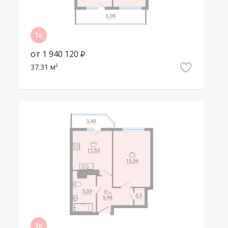
шоколадных оттенков, придающих зданию законченный и
ухоженный вид. В квартирах высокие потолки 2,7 метра,
позволяющие установить натяжные потолки.
от 1 940 120 ₽
Энергоэффективность
37.31 м²
Дом подключен к центральному отоплению. Фасад
утеплён минеральными плитами, надёжно защищающими
от потери тепла.
Безопасность
Территория двора не огорожена. Жители дома смогут
оставлять машины на подземной парковке, а для гостей
предусмотрена стоянка около дома.
Cообщить о неточности в описании