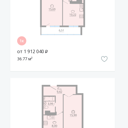
С детьми и друзьями будет приятно гулять по аллеям
парка Победы, до которого идти 20 минут.
Внутри района много магазинов и торговых центров, в
том числе ТЦ «Северный», «Московский проспект»,
«Дон», «Арена», а вечером можно укрыться в одном из
кафе на улице Хользунова или Московском проспекте.
Около дома оборудованы детские площадки для разных
от 1 912 040 ₽
возрастов и лавочки для родителей и бабушек. Во дворе
высажены рябины, ивы, клен, жимолость, каштаны и
36.77 м²
много кустарников, так что в летнюю жару здесь всегда
будет тень и свежий воздух.
Жизнь внутри
Конструкция дома
17-этажный монолитно-кирпичный дом состоит из
восьми секций и относится к классу жилья «Комфорт».
Фасад облицован кирпичом светло-серых, песочных и