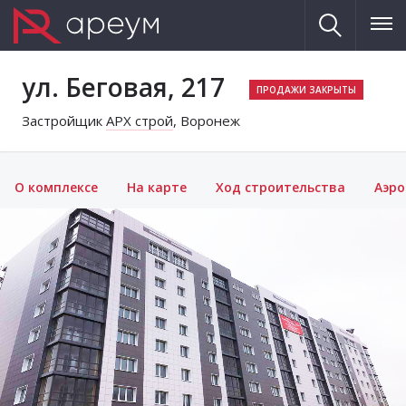
ул. Беговая, 217
Застройщик
АРХ строй
, Воронеж
О комплексе
На карте
Ход строительства
Аэр