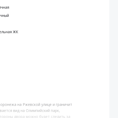
ичная
очный
ельная ЖК
оронежа на Ржевской улице и граничит
вается вид на Олимпийский парк,
 стороны двора можно будет следить за