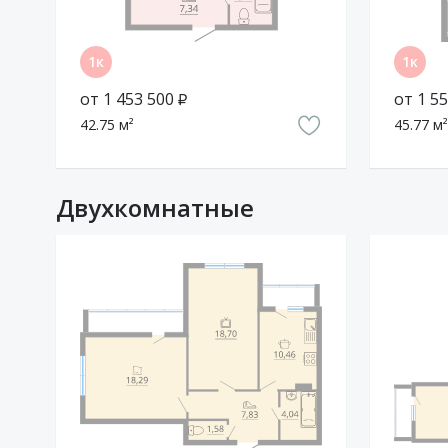
дома: два по 6 этажей, один пятиэтажный и один 
керамическим кирпичом соломенного и шоколадног
рамами пластиковых окон это придаёт дому стильн
классу «Комфорт».
от 1 453 500 ₽
от 1 55
На первых этажах находятся магазины и офисы. Зас
42.75 м²
45.77 м²
трёхкомнатные квартиры. Потолки в комнатах сред
Энергоэффективность
Двухкомнатные
В ЖК «Чемпион» построят собственную котельную,
самостоятельно регулировать подачу тепла в квар
сквозняков спасёт утепление фасада минеральными
Безопасность
Парковка предусмотрена гостевая около каждого д
улице есть гаражные кооперативы, где жильцы смо
Cообщить о неточности в описании