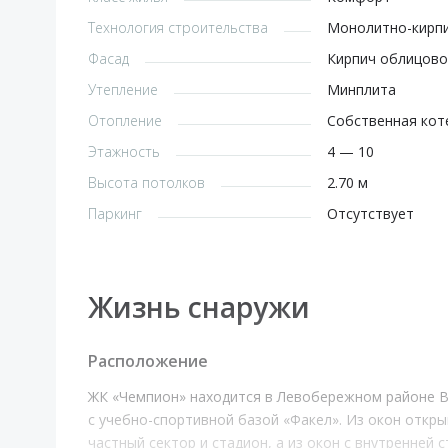
Технология строительства
Монолитно-кирп
Фасад
Кирпич облицов
Утепление
Минплита
Отопление
Собственная кот
Этажность
4 — 10
Высота потолков
2.70 м
Паркинг
Отсутствует
Жизнь снаружи
Расположение
ЖК «Чемпион» находится в Левобережном районе В
с учебно-спортивной базой «Факел». Из окон откры
частный сектор и стадион, а из окон с внутренней