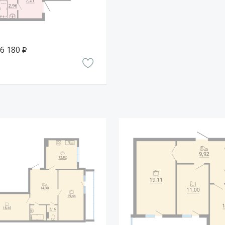
четырёхэтажный. Фасады отделаны
о оттенков. Вкупе с коричневыми
ый европейский вид. Жильё относится к
6 180 ₽
тройщик предлагает одно-, двух- и
ней высоты 2,7 метра.
 что позволит жильцам
тиры и экономить на платежах. От
 плитами.
ома. Но в 500-х метрах по Ржевской
гут приобрести или арендовать гараж.