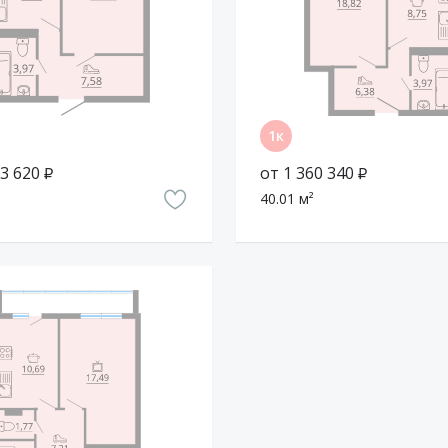
создать на территории ЖК «Чемпион»
аскетбольная площадка, а с внешней
омом находится ФК «Энергия», где
 детские площадки, зелёные островки с
е понравится гулять семьям с
3 620 ₽
от 1 360 340 ₽
40.01 м²
Олимпийский парк в 5 минутах ходьбы.
тужева. Дорога на машине туда займёт
10-этажных дома и четыре кирпичных