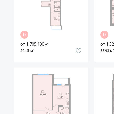
Отдых
Одну из задач, которую ставит себе застройщик – 
все условия для занятий спортом. Во дворе есть б
стороны – ещё одна площадка побольше. Рядом с д
работает секция по футболу для детей.
Также в жилом комплексе появятся оборудованные
газонами, деревьями и пешеходными дорожками, гд
от 1 705 100 ₽
от 1 32
маленькими детьми.
50.15 м²
38.93 м²
И для пробежек, и для обычных прогулок подойдёт 
А рядом есть сквер Каскад с тихими аллеями.
За покупками удобно ездить в «Metro» на улице Ос
10 минут.
Жизнь внутри
Конструкция дома
ЖК «Чемпион» включает два монолитно-кирпичных 